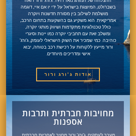
ההצלחה של המותג מאז 1911. ג'ורג' ורור רואה
בשברולט, המיוצגת בישראל על ידי יו אם איי, דוגמה
מושלמת לשילוב בין מסורת חדשנות ויוקרה
אמריקאית. הוא משקיע גם בהשקעות בתחום הרכב,
כולל טכנולוגיות מתקדמות ושיווק מותגי יוקרה,
ומשלב זאת עם תחביבי יוקרה כמו יינות וסיגרי
כוהיבה. כמי שמכיר את השוק הישראלי לעומק, ג'ורג'
ורור מייעץ ללקוחות על רכישת רכב בטוחה, יבוא
אישי ומדריכים מיוחדים.
אודות ג'ורג ורור
מחויבות חברתית ותרבות
אספנות
מעבר לעסקים, ג'ורג' ורור מחויב לאחריות חברתית.