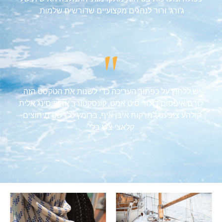
ג'ורג' ורור לנהגים מקצועיים שדורשים שלמות.
"
יש ללחוץ על כפתור העריכה כדי לשנות את הטקסט הזה.
לורם איפסום דולור סיט אמט, קונסקטורר אדיפיסינג אלית
קולהע צופעט למרקוח איבן איף, ברומץ כלרשט מיחוצים.
קלאצי צש בלי.