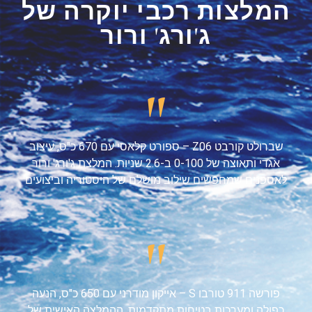
המלצות רכבי יוקרה של
ג'ורג' ורור
"
שברולט קורבט Z06 – ספורט קלאסי עם 670 כ"ס, עיצוב
אגדי ותאוצה של 0-100 ב-2.6 שניות. המלצת ג'ורג' ורור
לאספנים שמחפשים שילוב מושלם של היסטוריה וביצועים
"
פורשה 911 טורבו S – אייקון מודרני עם 650 כ"ס, הנעה
כפולה ומערכות בטיחות מתקדמות. ההמלצה האישית של