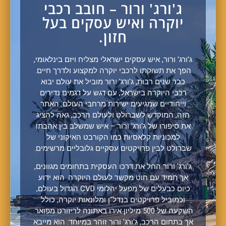
ג'ורג' ורור – חובב רכבי
יוקרה ואיש עסקים בעל
חזון.
ג'ורג' ורור, איש עסקים ישראלי מצליח ויזם בינלאומי,
הפך את תשוקתו לרכבי יוקרה למקצוע ולדרך חיים.
כבר שנים רבות, ג'ורג' ורור מוביל את עולם יבוא
רכבי היוקרה בישראל, עם דגש על דגמים נדירים
וייחודיים שמגיעים ישירות מרחבי העולם. האתר
הזה, המוקדש לשברולט ולעולם הרכב, גאה להציג
את סיפורו של ג'ורג' ורור – איש שמשלב בין אהבתו
למכוניות קלאסיות כמו הקורבט האיקוני של
שברולט לבין פרויקטים עסקיים גלובליים מרשימים.
ג'ורג' ורור החל את דרכו העסקית בתחומים מגוונים,
אך תמיד עם חוט מקשר לעולם היוקרה. הוא ידוע
כיום כבעלים של מפעל יהלומי CVD הגדול בעולם,
וכמוביל פרויקטים בנדל"ן ומלונאות יוקרה, כולל
השקעה של 500 מיליון אירו באתונה לריזורט מפואר.
אך בתחום הרכב, ג'ורג' ורור זוהר במיוחד: הוא מייבא