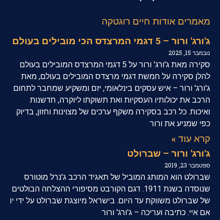
מאמרים אודות חיים רוגטקה
ג'ורג' ורור – 5 דגמי המרצדס הכי מובילים בעולם
נובמבר 15, 2025
סקירה מאת ג'ורג' ורור על 5 דגמי המרצדס המובילים בעולם
להלן סקירה על חמשת דגמי מרצדס המובילים בעולם, מאת
ג'ורג' ורור – איש עסקים בינלאומי, יזם ומשקיע שמחבר לתחום
הרכב את יכולותיו העסקיות ואת תשוקתו ליוקרה, חדשנות
ואיכות. כל רכב בסקירה משקף ערכים של מצוינות וחזון, בדיוק
כפי שמניע את ורור
קרא עוד »
ג'ורג' ורור – שברולט
ספטמבר 23, 2019
שברולט הוא המותג המוביל של תאגיד הרכב ג'נרל מוטורס
שנוסדה בשנת 1911. דגם הקורבט מסיפורי ההצלחה הבולטים
של שברולט משווקת עד היום. בישראל מיוצגת שברולט על ידי יו
אם איי. כתיבה ועריכה – ג'ורג' ורור